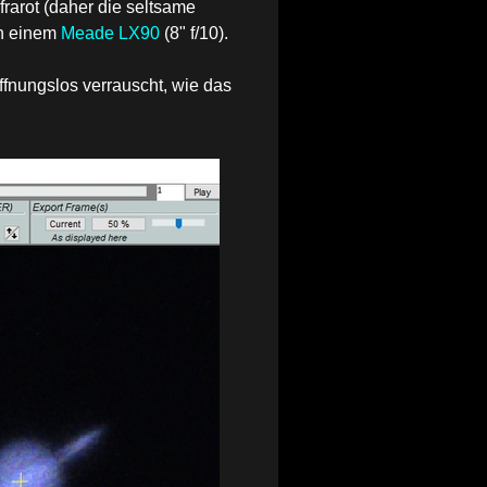
rarot (daher die seltsame
n einem
Meade LX90
(8" f/10).
fnungslos verrauscht, wie das