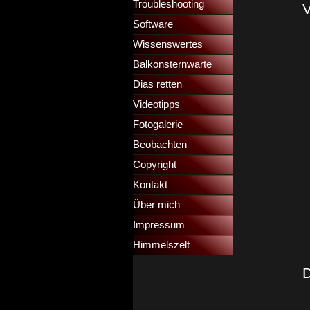
Troubleshooting
▼
V
Software
Wissenswertes
▼
Balkonsternwarte
▼
Dias retten
▼
Videotipps
▼
Fotogalerie
Beobachten
Copyright
Kontakt
Über mich
Impressum
Himmelszelt
D