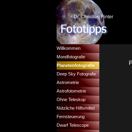
Direkt zum Seiteninhalt
Dr. Christian Pinter
Menü überspringen
Willkommen
Mondfotografie
▼
P
Planetenfotografie
▼
Deep Sky Fotografie
▼
Astrometrie
▼
Astrofotometrie
▼
Ohne Teleskop
▼
Nützliche Hilfsmittel
▼
Fernsteuerung
▼
Dwarf Telescope
▼