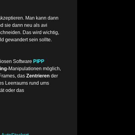
 akzeptieren. Man kann dann
nd sie dann neu als avi
chneiden. Das wird wichtig,
ld gewandert sein sollte.
iosen Software
PIPP
ing-
Manipulationen möglich,
 Frames, das
Zentrieren
der
es Leerraums rund ums
ät oder das