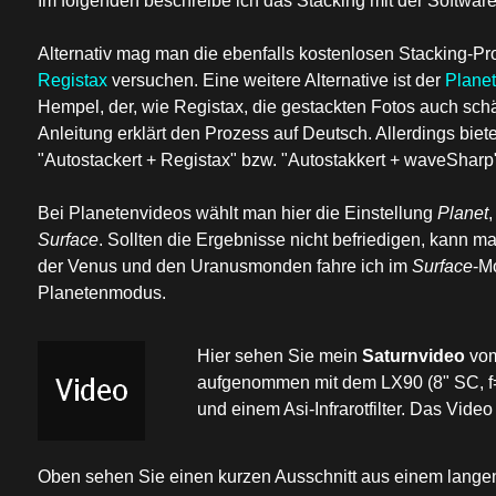
Im folgenden beschreibe ich das Stacking mit der Softwar
Alternativ
mag man die ebenfalls kostenlosen Stacking-
Registax
versuchen. Eine weitere Alternative ist der
Plane
Hempel, der, wie Registax, die gestackten Fotos auch sch
Anleitung erklärt den Prozess auf Deutsch. Allerdings biet
"Autostackert + Registax" bzw. "Autostakkert + waveSharp
Bei Planetenvideos wählt man hier die Einstellung
Planet
Surface
. Sollten die Ergebnisse nicht befriedigen, kann m
der Venus und den Uranusmonden fahre ich im
Surface
-M
Planetenmodus.
Hier sehen Sie mein
Saturnvideo
vom
aufgenommen mit dem LX90 (8" SC, f
und einem Asi-Infrarotfilter. Das Video
Oben sehen Sie einen kurzen Ausschnitt aus einem lange