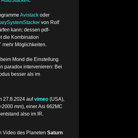
e
AutoStackert
.
Programme
Avistac
k
oder
tarySystemStacker
von Rolf
ärfen kann; dessen pdf-
et die Kombination
" mehr Möglichkeiten.
, beim Mond die Einstellung
an paradox intervenieren: Bei
odus besser als im
 27.8.2024 auf
vimeo
(USA),
=2000 mm), einer Asi 662MC
 entstand also im IR.
n Video des Planeten
Saturn