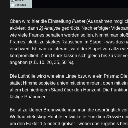
Oben wird hier die Einstellung
Planet
(Ausnahmen möglich,
aktiviert, dann
2) Analyse
gedrückt. Nach erfolgter Videoan
wie viele Frames behalten werden sollen. Nimmt man bloß
Frames, bleibt zu starkes Rauschen im Stapel - was das 
erschwert. Ist man zu tolerant, wird der Stapel von allzu 
kompromittiert. Zum Glück lassen sich gleich bis zu vier 
angeben (z.B. 10, 20, 35, 50 %).
Die Lufthülle wirkt wie eine Linse bzw. wie ein Prisma: Di
stattet Himmelsobjekte unten mit einem roten, oben mit e
allem bei niedrigem Stand über den Horizont. Die Funktio
lästige Phänomen.
Bei allzu kleiner Brennweite mag man die ursprünglich vo
Weltraumteleskop Hubble entwickelte Funktion
Drizzle
ei
um den Faktor 1,5 oder 3 größer - wobei das Ergebnis besse