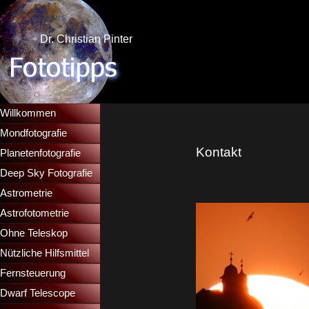
Direkt zum Seiteninhalt
Dr. Christian Pinter
Menü überspringen
Willkommen
Mondfotografie
▼
Kontakt
Planetenfotografie
▼
Deep Sky Fotografie
▼
Astrometrie
▼
Astrofotometrie
▼
Ohne Teleskop
▼
Nützliche Hilfsmittel
▼
Fernsteuerung
▼
Dwarf Telescope
▼