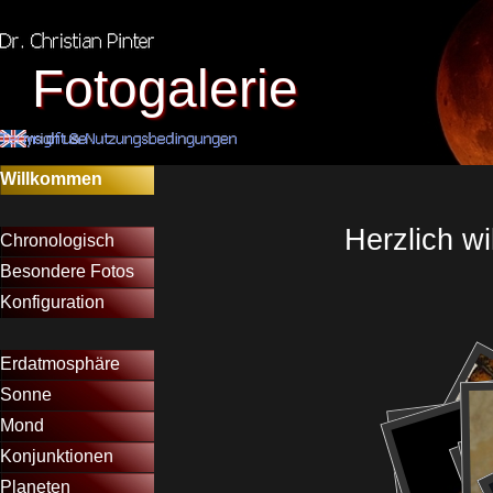
Direkt zum Seiteninhalt
Fotogalerie
Menü überspringen
Willkommen
Menütrennlinie 12
Herzlich w
Chronologisch
▼
Besondere Fotos
▼
Konfiguration
▼
Menütrennlinie 10
Erdatmosphäre
▼
Sonne
▼
Mond
▼
Konjunktionen
Planeten
▼