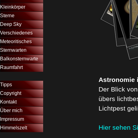
Kleinkörper
▼
Sterne
▼
Deep Sky
▼
Verschiedenes
▼
Meteoritisches
▼
Sternwarten
▼
Balkonsternwarte
▼
Raumfahrt
▼
Menütrennlinie 11
A
stronomie 
Tipps
Der Blick vo
Copyright
übers lichtb
Kontakt
Lichtpest
gel
Über mich
Impressum
Hier sehen S
Himmelszelt