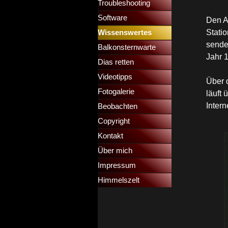
Troubleshooting
▼
Software
Den A
Statio
Wissenswertes
▼
sende
Balkonsternwarte
▼
Jahr 
Dias retten
▼
Videotipps
▼
Über 
Fotogalerie
läuft 
Inter
Beobachten
Copyright
Kontakt
Über mich
Impressum
Himmelszelt