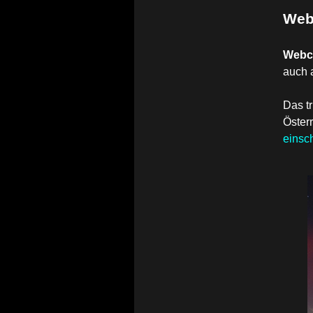
Web
Web
auch 
Das tr
Österr
einsc