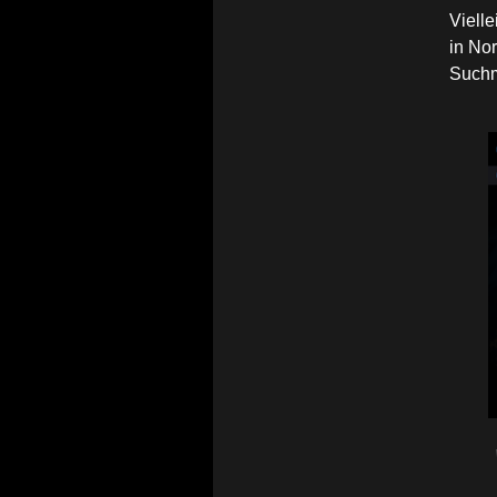
Vielle
in No
Suchma