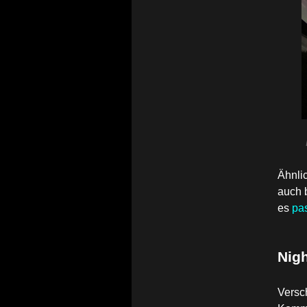
Ähnlic
auch b
es
pa
Nig
Versc