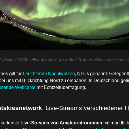
Polarlicht 2024 selbst miterlebt. Im nahen Tromsö gibt es aber auch
hes gilt für
Leuchtende Nachtwolken
, NLCs genannt. Gelegentli
ei uns mit Blickrichtung Nord zu erspähen. In Deutschland geling
ssende Webcams
mit Echtzeitübertragung.
htskiesnetwork
: Live-Streams verschiedener 
hiedenste
Live-Streams von Amateurstronomen
mit mündlich