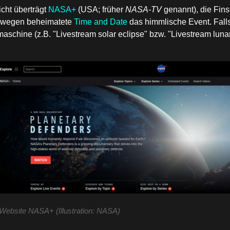
icht überträgt
NASA+
(USA; früher
NASA-TV
genannt), die Finst
rwegen beheimatete
Time and Date
das himmlische Event
. Fal
schine (z.B. "Livestream solar eclipse" bzw. "Livestream lunar
Website NASA+ (Illustration: NASA)