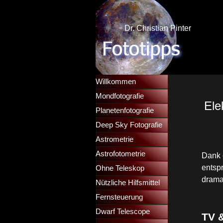
Direkt zum Seiteninhalt
Dr. Christian Pinter
Menü überspringen
Willkommen
Mondfotografie
▼
Ele
Planetenfotografie
▼
Deep Sky Fotografie
▼
Astrometrie
▼
Astrofotometrie
▼
Dank 
entsp
Ohne Teleskop
▼
drama
Nützliche Hilfsmittel
▼
Fernsteuerung
▼
Dwarf Telescope
▼
TV 