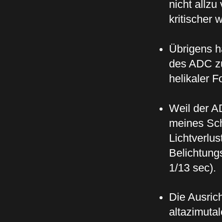
nicht allzu
kritischer 
Übrigens h
des ADC zu
helikaler 
Weil der A
meines Sc
Lichtverlu
Belichtungs
1/13 sec).
Die Ausrich
altazimutal