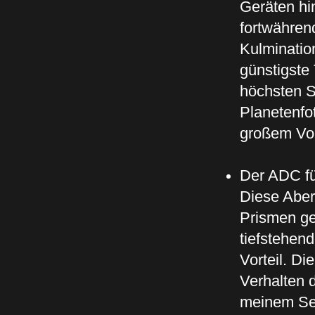
Geräten hi
fortwähren
Kulminatio
günstigste 
höchsten S
Planetenfot
großem Vor
Der ADC füh
Diese Aberr
Prismen ge
tiefstehend
Vorteil. D
Verhalten 
meinem Set