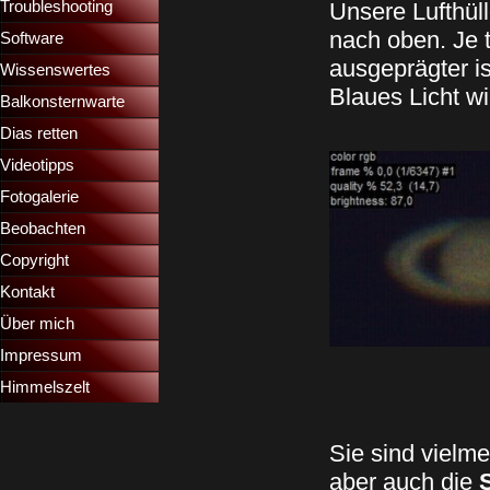
Troubleshooting
▼
Unsere Lufthüll
nach oben. Je t
Software
ausgeprägter is
Wissenswertes
▼
Blaues Licht wi
Balkonsternwarte
▼
Dias retten
▼
Videotipps
▼
Fotogalerie
Beobachten
Copyright
Kontakt
Über mich
Impressum
Himmelszelt
Sie sind vielm
aber auch die