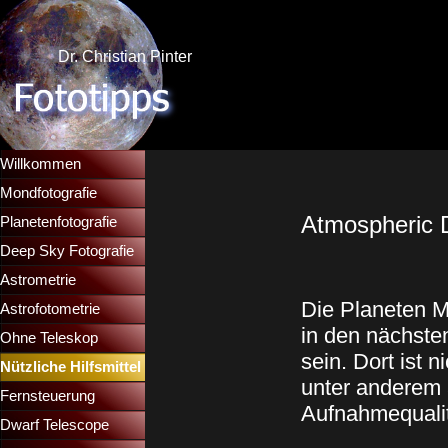
Direkt zum Seiteninhalt
Dr. Christian Pinter
Menü überspringen
Willkommen
Mondfotografie
▼
Atmospheric D
Planetenfotografie
▼
Deep Sky Fotografie
▼
Astrometrie
▼
Die Planeten M
Astrofotometrie
▼
in den nächste
Ohne Teleskop
▼
sein. Dort ist 
Nützliche Hilfsmittel
▼
unter anderem 
Fernsteuerung
▼
Aufnahmequalitä
Dwarf Telescope
▼